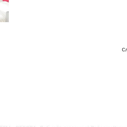
С
C/ Феликс Лопе де Вега, 18
Bajo, 17300 Бланес -
Жирона